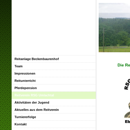
Reitanlage Beckenbaurenhof
Die R
Team
Impressionen
Reitunterricht
Pferdepension
Reitverein RSG Umlachtal
Aktivitäten der Jugend
Aktuelles aus dem Reitverein
Turniererfolge
Kontakt