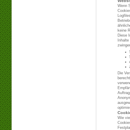
Websi
Wenn Si
Cookies
Logfile
Betrie
ähnlich
keine R
Diese I
Inhalte
zwingen
Die Ver
berech
verwend
Empfäng
Auftrag
Anonyme
ausgewe
optimie
Cooki
Wie vie
Cookies
Festpla