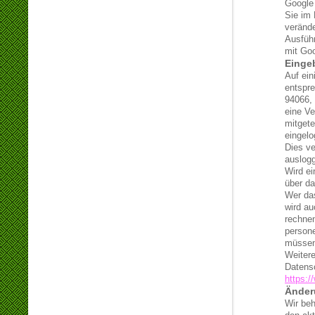
Google
Sie im 
verände
Ausfüh
mit Go
Einge
Auf ein
entspre
94066,
eine Ve
mitgete
eingelo
Dies ve
auslog
Wird ei
über d
Wer da
wird a
rechnen
person
müssen
Weitere
Datensc
https:/
Änder
Wir beh