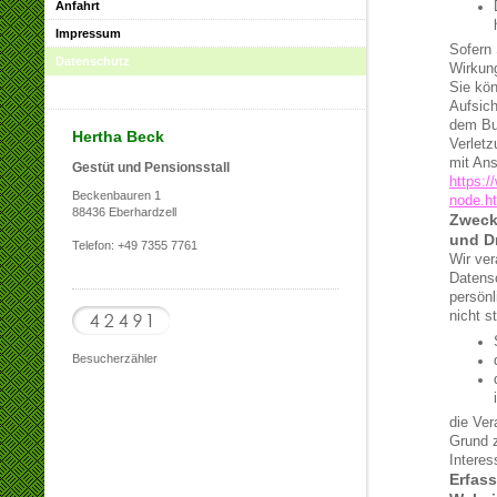
Anfahrt
Impressum
Sofern 
Datenschutz
Wirkung
Sie kön
Aufsich
dem Bun
Hertha Beck
Verletz
mit Ans
Gestüt und Pensionsstall
https:/
Beckenbauren 1
node.h
88436 Eberhardzell
Zwecke
und Dr
Telefon: +49 7355 7761
Wir ver
Datensc
persönl
nicht s
Besucherzähler
die Ver
Grund 
Interes
Erfas