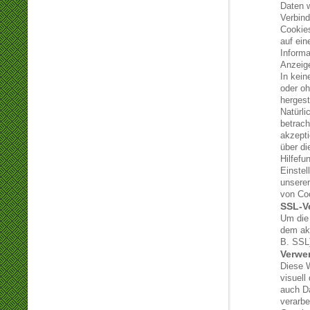
Daten w
Verbind
Cookie
auf ein
Informa
Anzeig
In kein
oder oh
hergeste
Natürli
betrach
akzepti
über di
Hilfefu
Einstel
unserer
von Coo
SSL-V
Um die 
dem akt
B. SSL
Verwe
Diese 
visuell
auch Da
verarbe