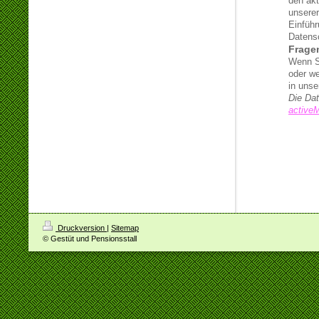
den akt
unserer
Einführ
Datens
Frage
Wenn S
oder we
in unse
Die Da
activeM
Druckversion
|
Sitemap
© Gestüt und Pensionsstall