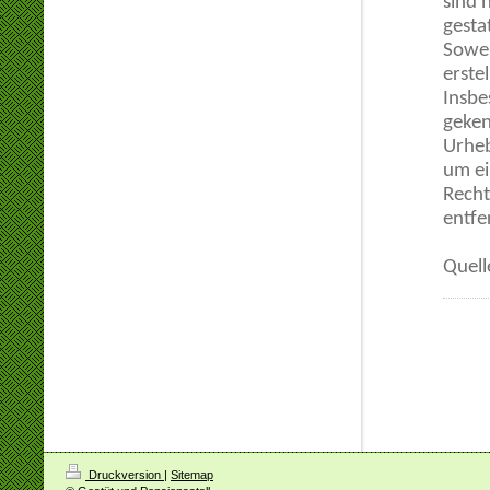
sind 
gesta
Sowei
erste
Insbe
geken
Urheb
um ei
Recht
entfe
Quell
Druckversion
|
Sitemap