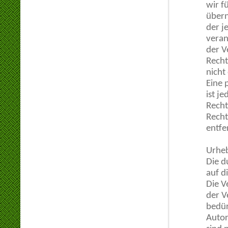
wir f
übern
der j
veran
der V
Recht
nicht
Eine 
ist j
Recht
Recht
entfe
Urhe
Die d
auf d
Die V
der V
bedür
Autor