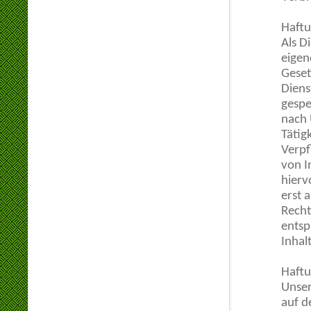
Haftu
Als D
eigen
Geset
Diens
gespe
nach 
Tätig
Verpf
von I
hierv
erst 
Recht
entsp
Inhal
Haftu
Unser
auf d