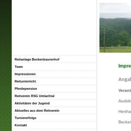
Reitanlage Beckenbaurenhof
Impr
Team
Impressionen
Anga
Reitunterricht
Pferdepension
Verant
Reitverein RSG Umlachtal
Ausbil
Aktivitäten der Jugend
Aktuelles aus dem Reitverein
Hertha
Turniererfolge
Becke
Kontakt