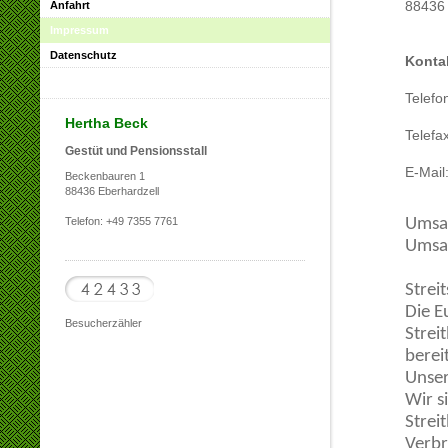
88436 
Anfahrt
Impressum
Datenschutz
Konta
Telefo
Hertha Beck
Telefa
Gestüt und Pensionsstall
E-Mail
Beckenbauren 1
88436 Eberhardzell
Telefon: +49 7355 7761
Umsat
Umsat
Strei
Die E
Besucherzähler
Strei
berei
Unser
Wir s
Strei
Verbr